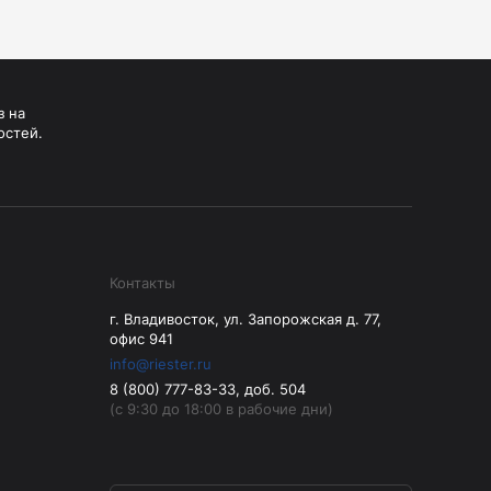
з на
остей.
Контакты
г. Владивосток, ул. Запорожская д. 77,
офис 941
info@riester.ru
8 (800) 777-83-33, доб. 504
(с 9:30 до 18:00 в рабочие дни)