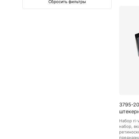
Сбросить фильтры
3795-203
штекерн
Набор ri-
набор, в
ретиноск
предназн