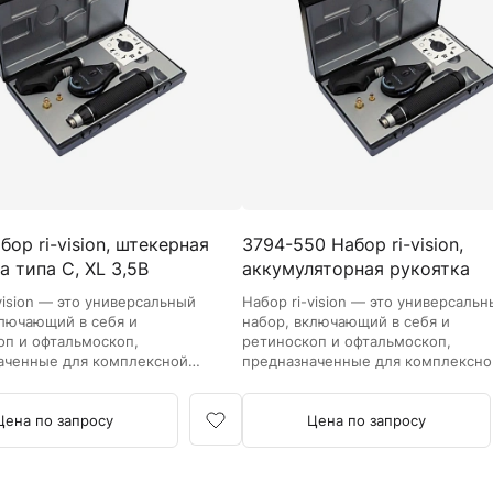
Камертоны и наборы
Камертоны
Наборы камертонов
Медицинские светильники
Запасные части к медицинским светильникам
Медицинские осветители
Налобные осветители и рефлекторы
Пневможгуты и аксессуары
бор ri-vision, штекерная
3794-550 Набор ri-vision,
Аксессуары для komprimeter
а типа C, XL 3,5В
аккумуляторная рукоятка
Манжеты для komprimeter
типа...
Пневможгуты komprimeter
vision — это универсальный
Набор ri-vision — это универсаль
ключающий в себя и
набор, включающий в себя и
оп и офтальмоскоп,
ретиноскоп и офтальмоскоп,
Пульсоксиметры ri-fox N
аченные для комплексной
предназначенные для комплексно
ки патологий глаза:
диагностики патологий глаза:
Термометры и аксессуары
 сосудов глазного дна и
состояния сосудов глазного дна и
ния рефракции методом
Цена по запросу
определения рефракции методом
Цена по запросу
ии.
скиаскопии.