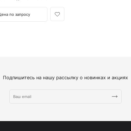
ки патологий глаза:
 сосудов глазного дна и
ния рефракции методом
Цена по запросу
ии.
Подпишитесь на нашу рассылку о новинках и акциях