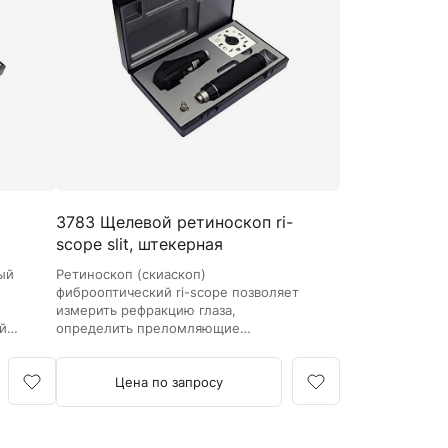
Кровоостанавливающие жгуты
Ларингоскопы
Аксессуары для ларингоскопов
Стандартные ларингоскопы
Фиброоптические ларингоскопы
Отоскопы и ЛОР-наборы
ЛОР-наборы
3783 Щелевой ретиноскоп ri-
Отоскопы
scope slit, штекерная
Ушные воронки для отоскопов
рукоятка...
ный
Ретиноскоп (скиаскоп)
Приборы для внутривенного вливания под
фиброоптический ri-scope позволяет
давлением
измерить рефракцию глаза,
й
определить преломляющие
Манжеты и аксессуары Metpak
отклонения, такие как астигматизм,
Приборы для инфузий Metpak
дальнозоркость и близорукость.
Цена по запросу
Тонометры
Автоматические тонометры
Аксессуары для тонометров