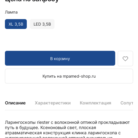
Лампа
XL 3,5В
LED 3,5В
В корзину
Купить на mpamed-shop.ru
Описание
Характеристики
Комплектация
Сопутс
Ларингоскопы riester с волоконной оптикой прокладывают
путь в будущее. Ксеноновый свет, плоская
атравматическая конструкция клинка ларингоскопа с
интегрированной волоконной оптикой значительно