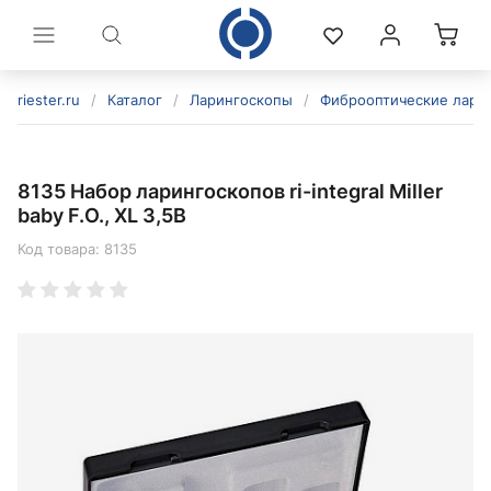
riester.ru
/
Каталог
/
Ларингоскопы
/
Фиброоптические лари
8135 Набор ларингоскопов ri-integral Miller
baby F.O., XL 3,5В
Код товара:
8135
политикой конфиденциальности