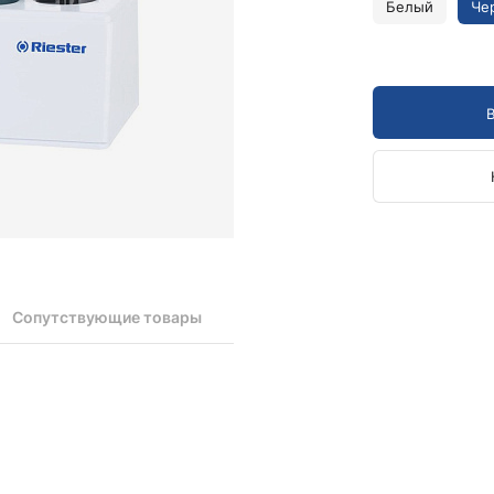
Камертоны и наборы
Белый
Че
Камертоны
Наборы камертонов
Медицинские светильники
Запасные части к медицинским светильникам
Медицинские осветители
Налобные осветители и рефлекторы
Пневможгуты и аксессуары
Аксессуары для komprimeter
Манжеты для komprimeter
Пневможгуты komprimeter
Сопутствующие товары
Пульсоксиметры ri-fox N
Термометры и аксессуары