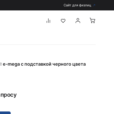
Сайт для физлиц
Перейти в каталог
Дерматоскопы и аксессуары
I: e-mega с подставкой черного цвета
Аксессуары для дерматоскопов
Дерматоскопы
Диагностика
Тонометры
апросу
Запасные части и комплектующие
Аккумуляторы и зарядные устройства
Рукоятки для диагностических приборов