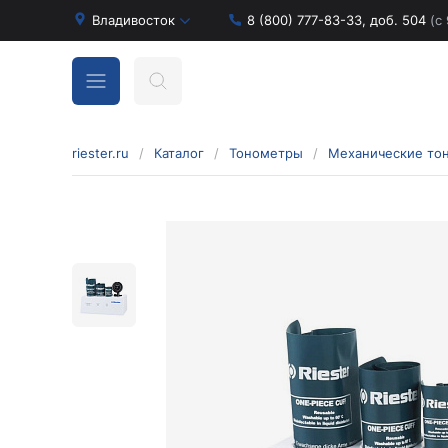
Владивосток
8 (800) 777-83-33, доб. 504
(с 
riester.ru
/
Каталог
/
Тонометры
/
Механические то
Бинокулярные лупы и аксессуары
Аксессуары для бинокулярных луп
Бинокулярные лупы
Оголовья для бинокулярных луп
Диагностические наборы отоскопов и
офтальмоскопов
Диагностические наборы de luxe
Диагностические наборы e-scope
Диагностические наборы Econom