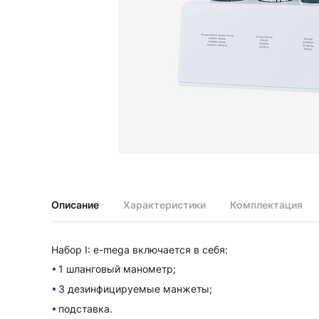
Диагностические наборы EliteVue
Диагностические наборы perfect
Диагностические наборы ri-scope L
Диагностические наборы uni, May
Неврологические молоточки и аксессуары
Аксессуары для неврологических молоточков
Неврологические молоточки
Офтальмоскопы и ретиноскопы
Аксессуары для офтальмоскопов и ретиноскопов
Офтальмоскопы
Офтальмоскопы налобные бинокулярные
Описание
Характеристики
Комплектация
Ретиноскопы и наборы ri-vision
Стетоскопы и запасные части
Набор I: e-mega включается в себя:
Запасные части для стетоскопов
1 шланговый манометр;
Стетоскопы
3 дезинфицируемые манжеты;
подставка.