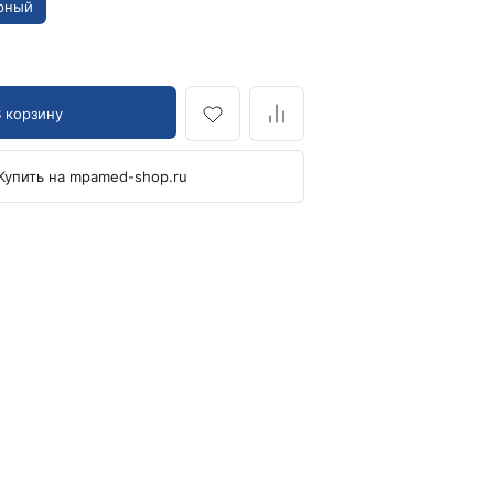
рный
Кровоостанавливающие жгуты
Ларингоскопы
Аксессуары для ларингоскопов
В корзину
Стандартные ларингоскопы
Фиброоптические ларингоскопы
Купить на mpamed-shop.ru
Отоскопы и ЛОР-наборы
ЛОР-наборы
Отоскопы
Ушные воронки для отоскопов
Приборы для внутривенного вливания под
давлением
Манжеты и аксессуары Metpak
Приборы для инфузий Metpak
Тонометры
Автоматические тонометры
Аксессуары для тонометров