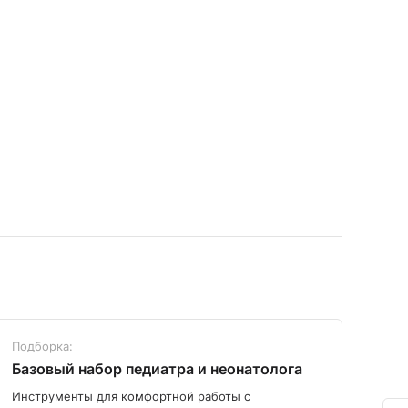
Подборка:
Под
Базовый набор педиатра и неонатолога
Диа
Инструменты для комфортной работы с
Мод