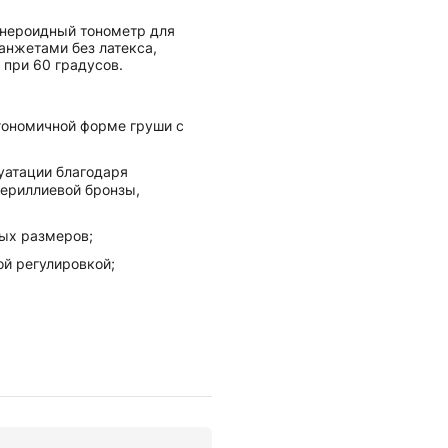
нероидный тонометр для
анжетами без латекса,
при 60 градусов.
гономичной форме груши с
уатации благодаря
ериллиевой бронзы,
ыx размеров;
ой регулировкой;