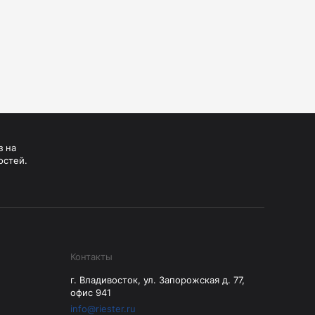
з на
остей.
Контакты
г. Владивосток, ул. Запорожская д. 77,
офис 941
info@riester.ru