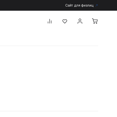
Сайт для физлиц
Перейти в каталог
Дерматоскопы и аксессуары
Аксессуары для дерматоскопов
Дерматоскопы
Диагностика
Тонометры
Запасные части и комплектующие
Аккумуляторы и зарядные устройства
Рукоятки для диагностических приборов