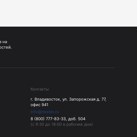
з на
остей.
Контакты
г. Владивосток, ул. Запорожская д. 77,
офис 941
info@riester.ru
8 (800) 777-83-33, доб. 504
(с 9:30 до 18:00 в рабочие дни)