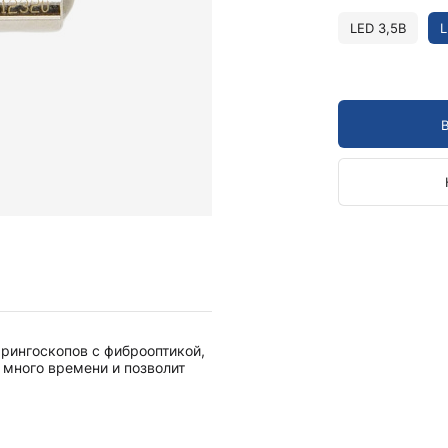
Камертоны и наборы
Камертоны
LED 3,5В
L
Наборы камертонов
Медицинские светильники
Запасные части к медицинским светильникам
Медицинские осветители
Налобные осветители и рефлекторы
Пневможгуты и аксессуары
Аксессуары для komprimeter
Манжеты для komprimeter
Пневможгуты komprimeter
Пульсоксиметры ri-fox N
рингоскопов c фиброоптикой,
Термометры и аксессуары
 много времени и позволит