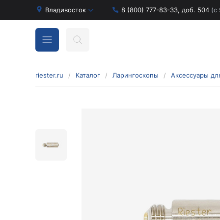
Владивосток
8 (800) 777-83-33, доб. 504
(с 
riester.ru
/
Каталог
/
Ларингоскопы
/
Аксессуары дл
Бинокулярные лупы и аксессуары
Аксессуары для бинокулярных луп
Бинокулярные лупы
Оголовья для бинокулярных луп
Диагностические наборы отоскопов и
офтальмоскопов
Диагностические наборы de luxe
Диагностические наборы e-scope
Диагностические наборы Econom