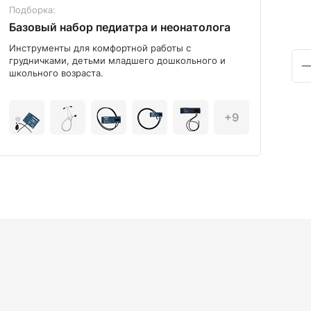
Подборка:
Под
Базовый набор педиатра и неонатолога
Диа
Инструменты для комфортной работы с
Мод
грудничками, детьми младшего дошкольного и
школьного возраста.
+9