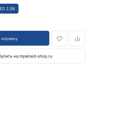
Кровоостанавливающие жгуты
ED 2,5В
Ларингоскопы
Аксессуары для ларингоскопов
Стандартные ларингоскопы
В корзину
Фиброоптические ларингоскопы
Отоскопы и ЛОР-наборы
Купить на mpamed-shop.ru
ЛОР-наборы
Отоскопы
Ушные воронки для отоскопов
Приборы для внутривенного вливания под
давлением
Манжеты и аксессуары Metpak
Приборы для инфузий Metpak
Тонометры
Автоматические тонометры
Аксессуары для тонометров