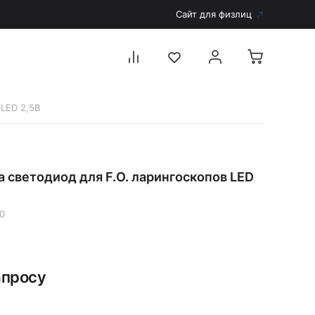
Сайт для физлиц
 LED 2,5В
Перейти в каталог
Дерматоскопы и аксессуары
 светодиод для F.O. ларингоскопов LED
Аксессуары для дерматоскопов
Дерматоскопы
0
Диагностика
Тонометры
Запасные части и комплектующие
апросу
Аккумуляторы и зарядные устройства
Рукоятки для диагностических приборов